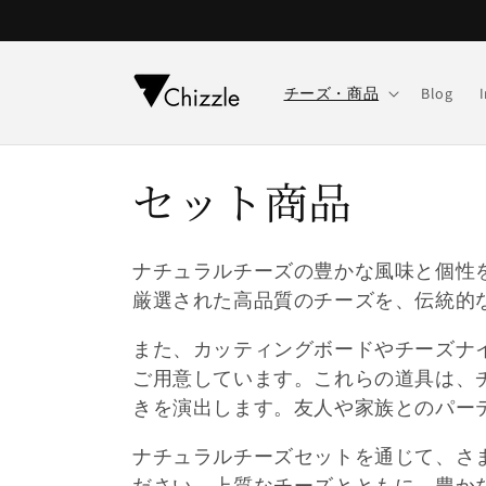
コンテ
ンツに
進む
チーズ・商品
Blog
コ
セット商品
レ
ナチュラルチーズの豊かな風味と個性
ク
厳選された高品質のチーズを、伝統的
また、カッティングボードやチーズナ
シ
ご用意しています。これらの道具は、
ョ
きを演出します。友人や家族とのパー
ナチュラルチーズセットを通じて、さ
ン
ださい。上質なチーズとともに、豊か