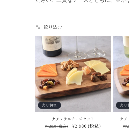
:
絞り込む
売り切れ
売り
ナチュラルチーズセット
ナチ
通
セ
¥2,980 (税込)
通
¥4,510 (税込)
¥7