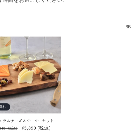
並
切れ
ュラルチーズスターターセット
セ
¥5,890 (税込)
,340 (税込)